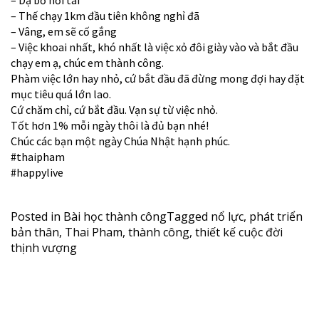
– Dạ bở hơi tai
– Thế chạy 1km đầu tiên không nghỉ đã
– Vâng, em sẽ cố gắng
– Việc khoai nhất, khó nhất là việc xỏ đôi giày vào và bắt đầu
chạy em ạ, chúc em thành công.
Phàm việc lớn hay nhỏ, cứ bắt đầu đã đừng mong đợi hay đặt
mục tiêu quá lớn lao.
Cứ chăm chỉ, cứ bắt đầu. Vạn sự từ việc nhỏ.
Tốt hơn 1% mỗi ngày thôi là đủ bạn nhé!
Chúc các bạn một ngày Chúa Nhật hạnh phúc.
#thaipham
#happylive
Posted in
Bài học thành công
Tagged
nổ lực
,
phát triển
bản thân
,
Thai Pham
,
thành công
,
thiết kế cuộc đời
thịnh vượng