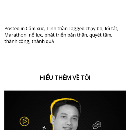
Posted in
Cảm xúc
,
Tinh thần
Tagged
chạy bộ
,
lối tắt
,
Marathon
,
nổ lực
,
phát triển bản thân
,
quyết tâm
,
thành công
,
thành quả
HIỂU THÊM VỀ TÔI