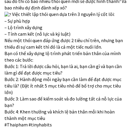
sau đó thì có bao nhiêu thói quen mới sẽ được hình thành? Và
bao nhiêu dự định đành xếp xó?
Việc thiết lập thói quen dựa trên 3 nguyên lý cốt lõi:
– Sự phù hợp
– Lộ trình xây dựng
– Tính cam kết (nỗ lực và kỷ luật)
Nếu một thói quen đáp ứng được 2 tiêu chí trên, nhưng bạn
thiếu đi sự cam kết thì đó là cả một tiếc nuối lớn.
Bạn có thể xây dựng lộ trình phát triển bản thân của mình
theo các bước:
Bước 1: Trả lời được câu hỏi, bạn là ai, bạn cần gì và bạn cần
làm gì để đạt được mục tiêu?
Bước 2: Hành động mỗi ngày bạn cần làm để đạt được mục
tiêu là? (Đặt ít nhất 5 mục tiêu nhỏ để bổ trợ cho mục tiêu
lớn)
Bước 3: Làm sao để kiểm soát và đo lường tất cả nỗ lực của
bạn?
Bước 4: Khen thưởng và khích lệ bản thân mỗi khi hoàn
thành một mục tiêu
#Thaipham
#tinyhabits