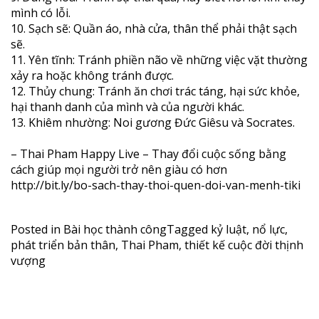
mình có lỗi.
10. Sạch sẽ: Quần áo, nhà cửa, thân thể phải thật sạch
sẽ.
11. Yên tĩnh: Tránh phiền não về những việc vặt thường
xảy ra hoặc không tránh được.
12. Thủy chung: Tránh ăn chơi trác táng, hại sức khỏe,
hại thanh danh của mình và của người khác.
13. Khiêm nhường: Noi gương Đức Giêsu và Socrates.
– Thai Pham Happy Live – Thay đổi cuộc sống bằng
cách giúp mọi người trở nên giàu có hơn
http://bit.ly/bo-sach-thay-thoi-quen-doi-van-menh-tiki
Posted in
Bài học thành công
Tagged
kỷ luật
,
nổ lực
,
phát triển bản thân
,
Thai Pham
,
thiết kế cuộc đời thịnh
vượng