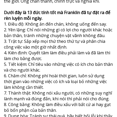
thế giới. Ông chân thành, chính trực và nghĩa khí.
Dưới đây là 13 đức tính tốt mà Franklin đã tự đặt ra để
rèn luyện mỗi ngày.
1. Điều độ: Không ăn đến chán, không uống đến say.
2. Yên lặng: Chỉ nói những gì có lợi cho người khác hoặc
bản thân, tránh những chuyện vặt vãnh không đâu.
3. Trật tự: Sắp xếp mọi thứ theo thứ tự và phân chia
công việc vào một giờ nhất định.
4. Kiên định: Quyết tâm làm điều phải làm và đã làm thì
làm cho bằng được.
5. Tiết kiệm: Chỉ tiêu vào những việc có ích cho bản thân
và cho người khác.
6. Chăm chỉ: Không phí hoài thời gian, luôn sử dụng
thời gian vào những việc có ích và loại bỏ những việc
làm không cần thiết.
7. Thành thật: Không nói xấu người, có những suy nghĩ
lành mạnh và đúng đắn, khi nói thì phải nói cho đúng.
8. Công bằng: Không làm điều xấu với bất cứ ai hay gạt
bỏ bổn phận của bản thân.
9. Dung hòa: Tránh sự thái quá, hãy biết hối lỗi khi thấy