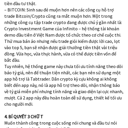
tiền đầu tư thật.
– BITCOIN: Sinh sau đẻ muộn hơn nên các công cụ hỗ trợ
trade Bitcoin/Crypto cũng ra mắt muộn hơn. Một trong
những công cụ tập trade crypto đang được chú ý gần nhất là:
Crypto Investment Game của Infinito – hệ thống tài khoản
demo đầu tiên ở Việt Nam được tổ chức theo cơ chế cuộc thi.
Thử mua bán ảo nhưng nếu trade giỏi kiếm được lời cao, lọt
vào top 5, bạn sẽ nhận được giải thưởng tiền thật vài triệu
đồng. Vừa học, vừa thực hành, vừa có thể được tiền vốn để
bắt đầu.
Tuy nhiên, hệ thống game này chưa tối ưu tính năng theo dõi
báo tỷ giá, nên để thuận tiện nhất, các bạn nên sử dụng một
app hỗ trợ là Tabtrader. Dân crypto kỳ cựu không ai không
biết đến app này, nó là app hỗ trợ theo dõi, nhận thông báo
về tỷ giá miễn phí nhưng tính năng và giao diện lại cực nhanh,
mượt. Cả 2 app này đều hoàn toàn dễ sử dụng, thiết kế tối ưu
cho người mới.
4. BÍ QUYẾT 3 CHỮ T
Muốn thành công trong cuộc sống nói chung và đầu tư nói