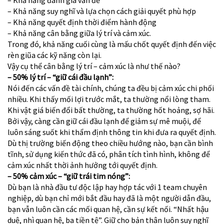
– Khả năng đánh giá vấn đề
– Khả năng suy nghĩ và lựa chọn cách giải quyết phù hợp
– Khả năng quyết định thời điểm hành động
– Khả năng cân bằng giữa lý trí và cảm xúc.
Trong đó, khả năng cuối cùng là mấu chốt quyết định đến việc
rèn giũa các kỹ năng còn lại.
Vậy cụ thể cân bằng lý trí – cảm xúc là như thế nào?
– 50% lý trí – “giữ cái đầu lạnh”:
Nói đến các vấn đề tài chính, chúng ta đều bị cảm xúc chi phối
nhiều. Khi thấy mối lợi trước mắt, ta thường nổi lòng tham.
Khi vật giá biến đổi bất thường, ta thường hốt hoảng, sợ hãi.
Bởi vậy, càng cần giữ cái đầu lạnh để giảm sự mê muội, để
luôn sáng suốt khi thẩm định thông tin khi đưa ra quyết định.
Dù thị trường biến động theo chiều hướng nào, bạn cần bình
tĩnh, sử dụng kiến thức đã có, phân tích tình hình, không để
cảm xúc nhất thời ảnh hưởng tới quyết định.
– 50% cảm xúc – “giữ trái tim nóng”:
Dù bạn là nhà đầu tư độc lập hay hợp tác với 1 team chuyên
nghiệp, dù bạn chỉ mới bắt đầu hay đã là một người dẫn đầu,
bạn vẫn luôn cần các mối quan hệ, cần sự kết nối. “Nhất hậu
duệ, nhì quan hệ, ba tiền tệ”. Giữ cho bản thân luôn suy nghĩ