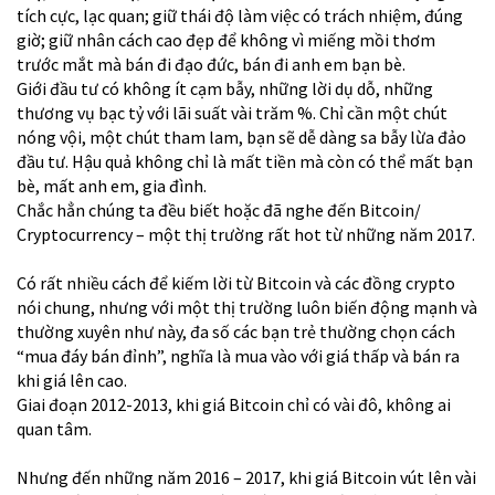
tích cực, lạc quan; giữ thái độ làm việc có trách nhiệm, đúng
giờ; giữ nhân cách cao đẹp để không vì miếng mồi thơm
trước mắt mà bán đi đạo đức, bán đi anh em bạn bè.
Giới đầu tư có không ít cạm bẫy, những lời dụ dỗ, những
thương vụ bạc tỷ với lãi suất vài trăm %. Chỉ cần một chút
nóng vội, một chút tham lam, bạn sẽ dễ dàng sa bẫy lừa đảo
đầu tư. Hậu quả không chỉ là mất tiền mà còn có thể mất bạn
bè, mất anh em, gia đình.
Chắc hẳn chúng ta đều biết hoặc đã nghe đến Bitcoin/
Cryptocurrency – một thị trường rất hot từ những năm 2017.
Có rất nhiều cách để kiếm lời từ Bitcoin và các đồng crypto
nói chung, nhưng với một thị trường luôn biến động mạnh và
thường xuyên như này, đa số các bạn trẻ thường chọn cách
“mua đáy bán đỉnh”, nghĩa là mua vào với giá thấp và bán ra
khi giá lên cao.
Giai đoạn 2012-2013, khi giá Bitcoin chỉ có vài đô, không ai
quan tâm.
Nhưng đến những năm 2016 – 2017, khi giá Bitcoin vút lên vài