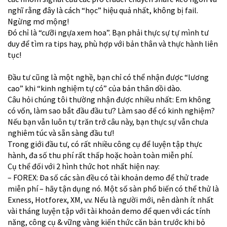
nghĩ rằng đây là cách “học” hiệu quả nhất, không bị fail.
Ngừng mơ mộng!
Đó chỉ là “cưỡi ngựa xem hoa”. Bạn phải thực sự tự mình tư
duy để tìm ra tips hay, phù hợp với bản thân và thực hành liên
tục!
Đầu tư cũng là một nghề, bạn chỉ có thể nhận được “lương
cao” khi “kinh nghiệm tự có” của bản thân dồi dào.
Câu hỏi chúng tôi thường nhận được nhiều nhất: Em không
có vốn, làm sao bắt đầu đầu tư? Làm sao để có kinh nghiệm?
Nếu bạn vẫn luôn tự trăn trở câu này, bạn thực sự vẫn chưa
nghiêm túc và sẵn sàng đầu tư!
Trong giới đầu tư, có rất nhiều công cụ để luyện tập thực
hành, đa số thu phí rất thấp hoặc hoàn toàn miễn phí.
Cụ thể đối với 2 hình thức hot nhất hiện nay:
– FOREX: Đa số các sàn đều có tài khoản demo để thử trade
miễn phí – hãy tận dụng nó. Một số sàn phổ biến có thể thử là
Exness, Hotforex, XM, v.v. Nếu là người mới, nên dành ít nhất
vài tháng luyện tập với tài khoản demo để quen với các tính
năng, công cụ & vững vàng kiến thức căn bản trước khi bỏ