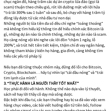
chục ngàn đô, hàng trăm các dự án crypto lừa đảo (gọi là
scam) thuận theo chiều gió, rót lời đường mật với lời hứa
“trả lãi 300% sau 1 tuần” và sau đó, bỏ chạy với hàng trăm tỷ
đồng lấy được từ các nhà đầu tư non dại.
Những người bị lừa tiền đa số đều chỉ nghe “loáng thoáng”
mà không tìm hiểu kỹ thông tin để hiểu chính xác Bitcoin là
gì, những dự án nào là chính thống, những dự án nào là scam.
Họ càng nóng vội khi nghe các lời đồn “chậm 1 ngày, lỗ
200%”, và trút hết tiền tiết kiệm, thậm chí đi vay ngân hàng,
không tham khảo ý kiến họ hàng, gia đình, càng không tìm
hiểu các yếu tố pháp lý.
Nếu bạn đã từng thuộc nhóm này, đừng đổ lỗi cho Bitcoin,
Crypto, Blockchain… hãy tự nhìn lại “cái đầu nóng” và “trái
tim lạnh của mình”.
3. “THỰC HÀNH LÀ NGƯỜI THẦY TỐT NHẤT”
Học phải đi đôi với hành. Không thể nào dựa vào lý thuyết,
sách vở hay lời thầy cô dạy mà sống được.
Đặc biệt khi đầu tư, các bạn thường hay bị sa đà vào việc xem
hàng chục video, các bài viết hướng dẫn từ tiền bối, follow
các nhóm signal của các pro trader chuyên share kèo ngon và