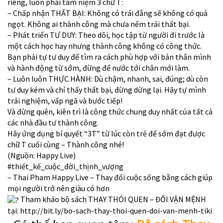
riêng, luôn phải tâm niệm 3 chữ T:
– Chấp nhận THẤT BẠI: Không có trái đắng sẽ không có quả
ngọt. Không ai thành công mà chưa nếm trải thất bại.
– Phát triển TƯ DUY: Theo dõi, học tập từ người đi trước là
một cách học hay nhưng thành công không có công thức.
Bạn phải tự tư duy để tìm ra cách phù hợp với bản thân mình
và hành động từ sớm, đừng để nước tới chân mới làm.
– Luôn luôn THỰC HÀNH: Dù chậm, nhanh, sai, đúng; dù còn
tư duy kém và chỉ thấy thất bại, đừng dừng lại. Hãy tự mình
trải nghiệm, vấp ngã và bước tiếp!
Và đừng quên, kiên trì là công thức chung duy nhất của tất cả
các nhà đầu tư thành công.
Hãy ứng dụng bí quyết “3T” từ lúc còn trẻ để sớm đạt được
chữ T cuối cùng – Thành công nhé!
(Nguồn: Happy Live)
#thiết_kế_cuộc_đời_thịnh_vượng
– Thai Pham Happy Live – Thay đổi cuộc sống bằng cách giúp
mọi người trở nên giàu có hơn
Tham khảo bộ sách THAY THÓI QUEN – ĐỔI VẬN MỆNH
tại:
http://bit.ly/bo-sach-thay-thoi-quen-doi-van-menh-tiki