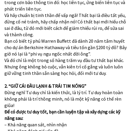
trong cơn bão thông tin đó: học liên tục, ứng biến liên tục và
phát triển liên tục.
Và hãy chuẩn bị tinh thần để vấp ngã! Thất bại là điều tất yếu,
đừng cố né tránh, hãy chấp nhận nó! Có thất bại mới hiểu chỗ
sai ở đâu, từ đó mới biết cách để giảm thiểu rủi ro, để sửa sai
và thành công.
Bạn có biết tỷ phú Warren Buffett đã dành 20 năm tâm huyết
cho dự án Berkshire Hathaway và tiêu tốn gần $200 tỷ đô? Bây
giờ nó lại là “phi vụ ngu ngốc nhất đời ông”.
Và đó chỉ là một trong số hàng trăm vụ đầu tư thất bại khác.
Nhưng ông không bỏ cuộc, vẫn kiên trì cố gắng và luôn luôn
giữ vững tinh thần sẵn sàng học hỏi, đổi mới tư duy.
2. “GIỮ CÁI ĐẦU LẠNH & TRÁI TIM NÓNG”
Đừng nghĩ Tư duy chỉ là kiến thức, là lý trí. Tư duy hoàn toàn
không phải là trí thông minh, nó là một kỹ năng có thể rèn
giũa!
Để có được tư duy tốt, bạn cần luyện tập và xây dựng các kỹ
năng sau:
– Khả năng quan sát, nhìn nhận