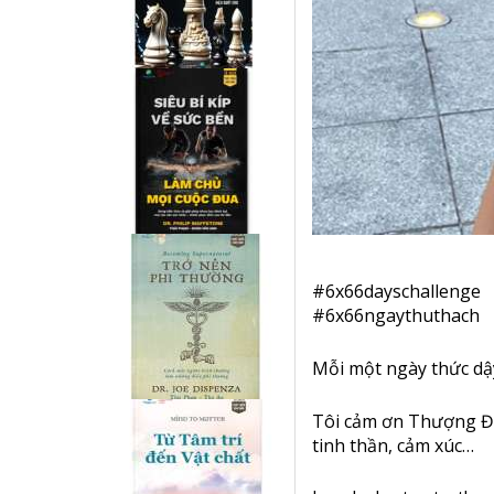
#
6x66dayschallenge
#
6x66ngaythuthach
Mỗi một ngày thức dậy,
Tôi cảm ơn Thượng Đế 
tinh thần, cảm xúc…