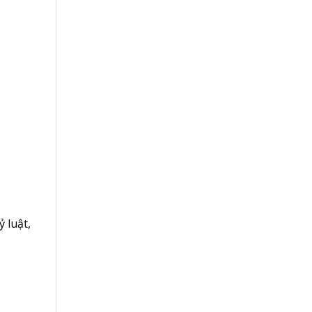
ỷ luật
,