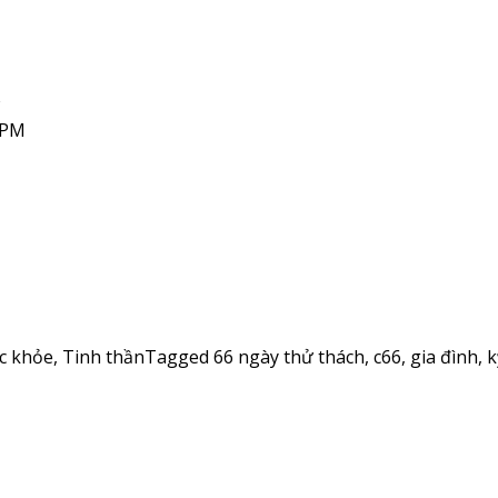
 PM
c khỏe
,
Tinh thần
Tagged
66 ngày thử thách
,
c66
,
gia đình
,
k