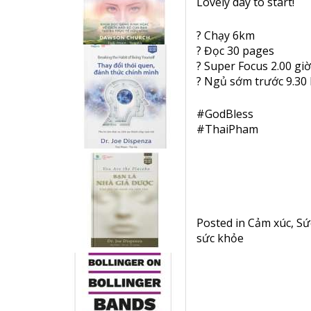
Lovely day to start!
?
Chạy 6km
?
Đọc 30 pages
?
Super Focus 2.00 giờ
?
Ngủ sớm trước 9.30
#
GodBless
#
ThaiPham
Posted in
Cảm xúc
,
Sứ
sức khỏe