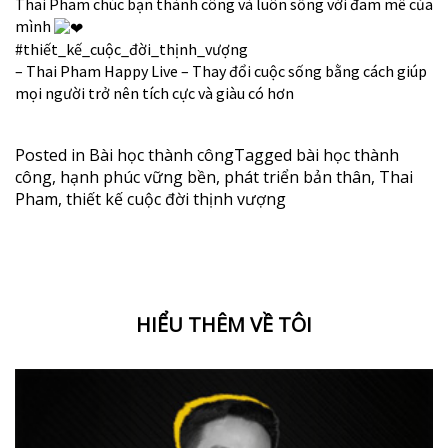
Thai Pham chúc bạn thành công và luôn sống với đam mê của
mình
#thiết_kế_cuộc_đời_thịnh_vượng
– Thai Pham Happy Live – Thay đổi cuộc sống bằng cách giúp
mọi người trở nên tích cực và giàu có hơn
Posted in
Bài học thành công
Tagged
bài học thành
công
,
hạnh phúc vững bền
,
phát triển bản thân
,
Thai
Pham
,
thiết kế cuộc đời thịnh vượng
HIỂU THÊM VỀ TÔI