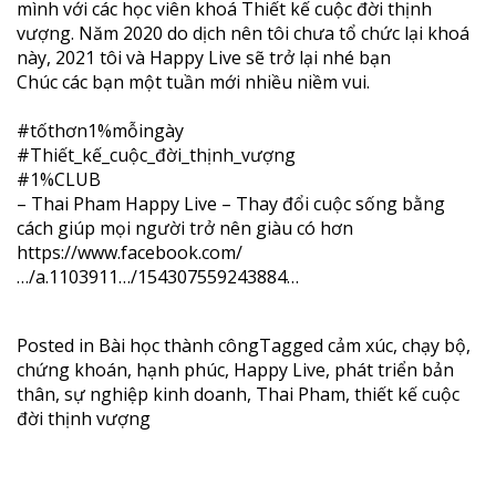
mình với các học viên khoá Thiết kế cuộc đời thịnh
vượng. Năm 2020 do dịch nên tôi chưa tổ chức lại khoá
này, 2021 tôi và Happy Live sẽ trở lại nhé bạn
Chúc các bạn một tuần mới nhiều niềm vui.
#tốthơn1
%mỗingày
#Thiết_kế_cuộc_đời_thịnh_vượng
#1%CLUB
– Thai Pham Happy Live – Thay đổi cuộc sống bằng
cách giúp mọi người trở nên giàu có hơn
https://www.facebook.com/
…/a.1103911…/154307559243884…
Posted in
Bài học thành công
Tagged
cảm xúc
,
chạy bộ
,
chứng khoán
,
hạnh phúc
,
Happy Live
,
phát triển bản
thân
,
sự nghiệp kinh doanh
,
Thai Pham
,
thiết kế cuộc
đời thịnh vượng