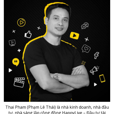
Thai Pham (Phạm Lê Thái) là nhà kinh doanh, nhà đầu
tư, nhà sáng lập cộng đồng HappyLive – Đầu tư tài