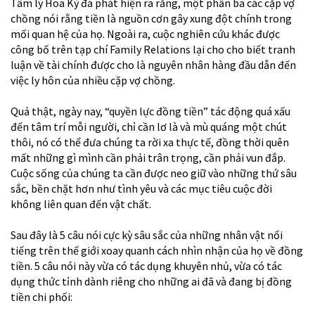
Tâm lý Hoa Kỳ đã phát hiện ra rằng, một phần ba các cặp vợ
chồng nói rằng tiền là nguồn cơn gây xung đột chính trong
mối quan hệ của họ. Ngoài ra, cuộc nghiên cứu khác được
công bố trên tạp chí Family Relations lại cho cho biết tranh
luận về tài chính được cho là nguyên nhân hàng đầu dẫn đến
việc ly hôn của nhiều cặp vợ chồng.
Quả thật, ngày nay, “quyền lực đồng tiền” tác động quá xấu
đến tâm trí mỗi người, chỉ cần lơ là và mù quáng một chút
thôi, nó có thể đưa chúng ta rời xa thực tế, đồng thời quên
mất những gì mình cần phải trân trọng, cần phải vun đắp.
Cuộc sống của chúng ta cần được neo giữ vào những thứ sâu
sắc, bền chặt hơn như tình yêu và các mục tiêu cuộc đời
không liên quan đến vật chất.
Sau đây là 5 câu nói cực kỳ sâu sắc của những nhân vật nổi
tiếng trên thế giới xoay quanh cách nhìn nhận của họ về đồng
tiền. 5 câu nói này vừa có tác dụng khuyên nhủ, vừa có tác
dụng thức tỉnh dành riêng cho những ai đã và đang bị đồng
tiền chi phối: