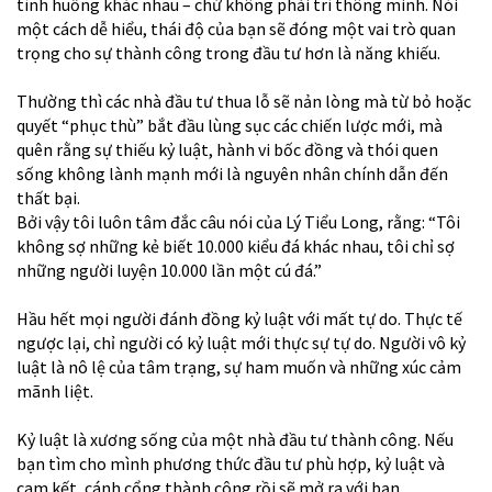
tình huống khác nhau – chứ không phải trí thông minh. Nói
một cách dễ hiểu, thái độ của bạn sẽ đóng một vai trò quan
trọng cho sự thành công trong đầu tư hơn là năng khiếu.
Thường thì các nhà đầu tư thua lỗ sẽ nản lòng mà từ bỏ hoặc
quyết “phục thù” bắt đầu lùng sục các chiến lược mới, mà
quên rằng sự thiếu kỷ luật, hành vi bốc đồng và thói quen
sống không lành mạnh mới là nguyên nhân chính dẫn đến
thất bại.
Bởi vậy tôi luôn tâm đắc câu nói của Lý Tiểu Long, rằng: “Tôi
không sợ những kẻ biết 10.000 kiểu đá khác nhau, tôi chỉ sợ
những người luyện 10.000 lần một cú đá.”
Hầu hết mọi người đánh đồng kỷ luật với mất tự do. Thực tế
ngược lại, chỉ người có kỷ luật mới thực sự tự do. Người vô kỷ
luật là nô lệ của tâm trạng, sự ham muốn và những xúc cảm
mãnh liệt.
Kỷ luật là xương sống của một nhà đầu tư thành công. Nếu
bạn tìm cho mình phương thức đầu tư phù hợp, kỷ luật và
cam kết, cánh cổng thành công rồi sẽ mở ra với bạn.