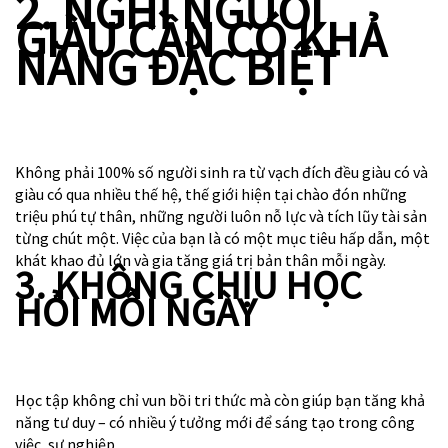
2. NGHĨ NGƯỜI
GIÀU CẦN CÓ KHẢ
NĂNG ĐẶC BIỆT
Không phải 100% số người sinh ra từ vạch đích đều giàu có và
giàu có qua nhiều thế hệ, thế giới hiện tại chào đón những
triệu phú tự thân, những người luôn nỗ lực và tích lũy tài sản
từng chút một. Việc của bạn là có một mục tiêu hấp dẫn, một
khát khao đủ lớn và gia tăng giá trị bản thân mỗi ngày.
3. KHÔNG CHỊU HỌC
HỎI MỖI NGÀY
Học tập không chỉ vun bồi tri thức mà còn giúp bạn tăng khả
năng tư duy – có nhiều ý tưởng mới để sáng tạo trong công
việc, sự nghiệp.