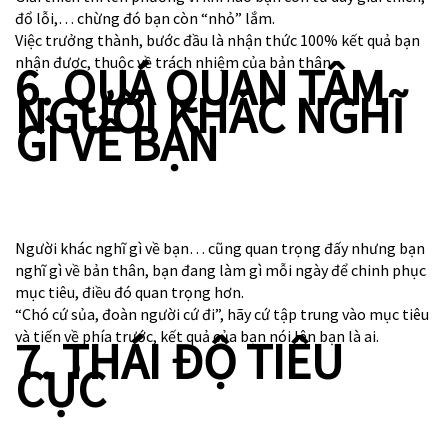
đổ lỗi,… chừng đó bạn còn “nhỏ” lắm.
Việc trưởng thành, bước đầu là nhận thức 100% kết quả bạn
nhận được, thuộc về trách nhiệm của bản thân.
6. QUÁ QUAN TÂM
NGƯỜI KHÁC NGHĨ
GÌ VỀ BẠN
Người khác nghĩ gì về bạn… cũng quan trọng đấy nhưng bạn
nghĩ gì về bản thân, bạn đang làm gì mỗi ngày để chinh phục
mục tiêu, điều đó quan trọng hơn.
“Chó cứ sủa, đoàn người cứ đi”, hãy cứ tập trung vào mục tiêu
và tiến về phía trước, kết quả của bạn nói lên bạn là ai.
7. THÁI ĐỘ TIÊU
CỰC