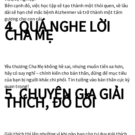
Bên cạnh đó, việc học tập sẽ tạo thành một thói quen, về lâu
dài sẽ hạn chế mắc bệnh Alzheimer và trở thành một tấm
gương cho con cái.
4. QUÁ NGHE LỜI
CHA MẸ
Yêu thương Cha Mẹ không hề sai, nhưng muốn tiến xa hơn,
hãy có suy nghĩ – chính kiến cho bản thân, đừng để mục tiêu
của bạn bị người khác chi phối. Tin tưởng vào bản thân cực kỳ
quan trọng!
5. CHUYÊN GIA GIẢI
THÍCH, ĐỔ LỖI
Giải thích thì lên phường vì khi nào bạn còn tư duy giải thích,