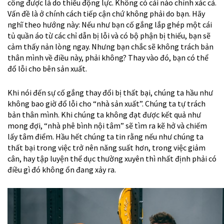
công được là do thiếu động lực. Không có cái nào chính xác cả.
Vấn đề là ở chính cách tiếp cận chứ không phải do bạn. Hãy
nghĩ theo hướng này: Nếu như bạn cố gắng lắp ghép một cái
tủ quần áo từ các chỉ dẫn bị lỗi và có bộ phận bị thiếu, bạn sẽ
cảm thấy nản lòng ngay. Nhưng bạn chắc sẽ không trách bản
thân mình về điều này, phải không? Thay vào đó, bạn có thể
đổ lỗi cho bên sản xuất.
Khi nói đến sự cố gắng thay đổi bị thất bại, chúng ta hầu như
không bao giờ đổ lỗi cho “nhà sản xuất”. Chúng ta tự trách
bản thân mình. Khi chúng ta không đạt được kết quả như
mong đợi, “nhà phê bình nội tâm” sẽ tìm ra kẽ hở và chiếm
lấy tâm điểm. Hầu hết chúng ta tin rằng nếu như chúng ta
thất bại trong việc trở nên năng suất hơn, trong việc giảm
cân, hay tập luyện thể dục thường xuyên thì nhất định phải có
điều gì đó không ổn đang xảy ra.