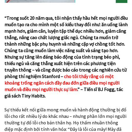
“Trong suốt 20 năm qua, tôi nhận thấy hầu hết mọi người đều
muốn tạo ra cho mình một số kiểu thay đổi như: ăn uống lành
mạnh hơn, giảm cân, luyện tập thể dục nhiều hơn, giảm căng
thẳng, nâng cao chất lượng giấc ngủ. Chúng ta muốn trở
thành những bậc phụ huynh và những cặp vợ chồng tốt hơn.
Chúng ta cũng muốn làm việc năng suất và sáng tạo hơn.
Nhưng sự tăng lên đáng báo động của tình trạng béo phì,
thiếu ngủ và căng thẳng xuất hiện trên các phương tiện
truyền thông – và cũng được báo cáo trong các nghiên cứu từ
phòng thí nghiệm Stanford –
cho tôi thấy rằng có một
khoảng trống ngăn cách đầy đau đớn giữa điều mọi người
muốn và điều mọi người thực sự làm
.” – Tiến sĩ BJ Fogg, tác
giả sách Tiny Habits.
Sự thiếu kết nối giữa mong muốn và hành động thường bị đổ
lỗi cho rất nhiều lý do khác nhau – nhưng phần lớn mọi người
thường tự đổ lỗi cho bản thân họ. Họ thấm nhuần thông
điệp mặc định bởi tính văn hóa:
“Đây là lỗi của mày! Mày đã