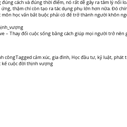
đúng cách và đúng thời điểm, nó rất dễ gây ra tâm lý nổi lo
ng, thậm chí còn tạo ra tác dụng phụ lớn hơn nữa. Đó chính
t môn học vấn bắt buộc phải có để trở thành người khôn ng
hịnh_vượng
ve – Thay đổi cuộc sống bằng cách giúp mọi người trở nên 
nh công
Tagged
cảm xúc
,
gia đình
,
Học đầu tư
,
kỷ luật
,
phát t
t kế cuộc đời thịnh vượng