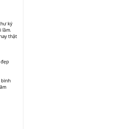
thư ký
 lầm.
nay thật
h đẹp
 bình
tâm