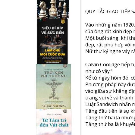
QUY TẮC GIAO TIẾP
Vào những năm 1920, 
của ông rất xinh đẹp 
Một buổi sáng, khi th
đẹp, rất phù hợp với 
Nữ thư ký nghe vậy rấ
Calvin Coolidge tiếp t
như cô vậy.”
Kể từ ngày hôm đó, cô
Phương pháp này được
vào giữa sự khẳng địn
trạng vui vẻ và thành
Luật Sandwich nhấn m
Tầng đầu tiên là sự k
Tầng thứ hai là những
Tầng thứ ba là khuyến