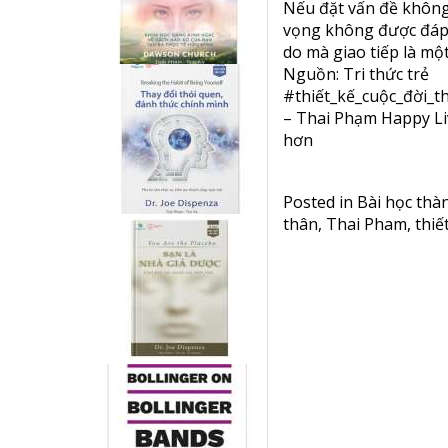
Nếu đặt vấn đề không 
vọng không được đáp ứ
do mà giao tiếp là mộ
Nguồn: Tri thức trẻ
#thiết_kế_cuộc_đời_t
– Thai Phạm Happy Li
hơn
Posted in
Bài học thà
thân
,
Thai Pham
,
thiế