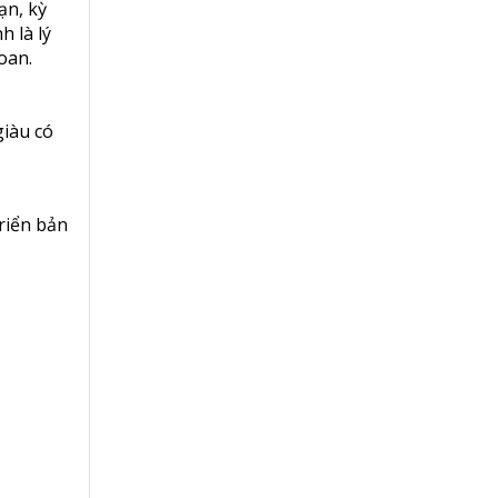
ạn, kỳ
 là lý
oan.
giàu có
riển bản