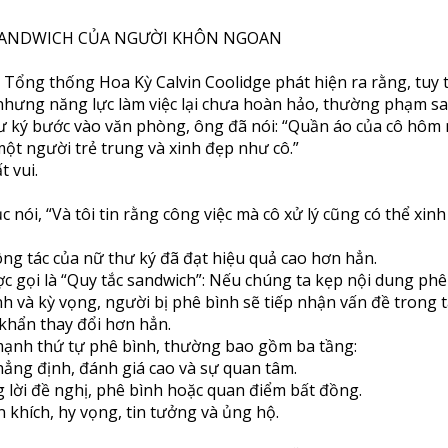
 SANDWICH CỦA NGƯỜI KHÔN NGOAN
Tổng thống Hoa Kỳ Calvin Coolidge phát hiện ra rằng, tuy 
nhưng năng lực làm việc lại chưa hoàn hảo, thường phạm sai
ư ký bước vào văn phòng, ông đã nói: “Quần áo của cô hôm 
một người trẻ trung và xinh đẹp như cô.”
t vui.
ục nói, “Và tôi tin rằng công việc mà cô xử lý cũng có thể xin
ng tác của nữ thư ký đã đạt hiệu quả cao hơn hẳn.
 gọi là “Quy tắc sandwich”: Nếu chúng ta kẹp nội dung phê
h và kỳ vọng, người bị phê bình sẽ tiếp nhận vấn đề trong 
 khẩn thay đổi hơn hẳn.
ạnh thứ tự phê bình, thường bao gồm ba tầng:
hẳng định, đánh giá cao và sự quan tâm.
 lời đề nghị, phê bình hoặc quan điểm bất đồng.
 khích, hy vọng, tin tưởng và ủng hộ.