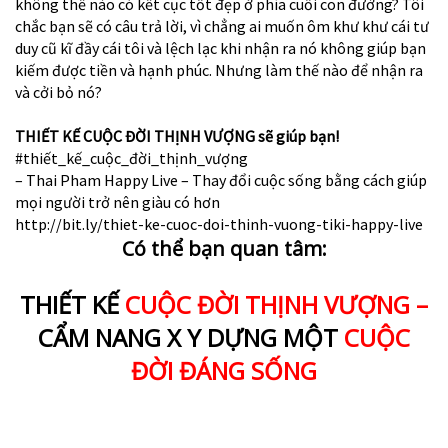
không thể nào có kết cục tốt đẹp ở phía cuối con đường? Tôi
chắc bạn sẽ có câu trả lời, vì chẳng ai muốn ôm khư khư cái tư
duy cũ kĩ đầy cái tôi và lệch lạc khi nhận ra nó không giúp bạn
kiếm được tiền và hạnh phúc. Nhưng làm thế nào để nhận ra
và cởi bỏ nó?
THIẾT KẾ CUỘC ĐỜI THỊNH VƯỢNG sẽ giúp bạn!
#thiết_kế_cuộc_đời_thịnh_vượng
– Thai Pham Happy Live – Thay đổi cuộc sống bằng cách giúp
mọi người trở nên giàu có hơn
http://bit.ly/thiet-ke-cuoc-doi-thinh-vuong-tiki-happy-live
Có thể bạn quan tâm:
THIẾT KẾ
CUỘC ĐỜI THỊNH VƯỢNG –
CẨM NANG X Y DỰNG MỘT
CUỘC
ĐỜI ĐÁNG SỐNG