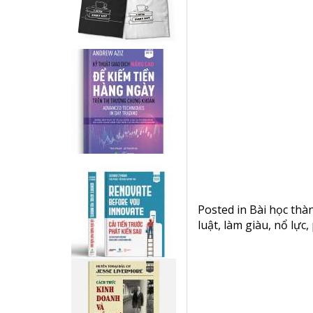
Posted in
Bài học thà
luật
,
làm giàu
,
nổ lực
,