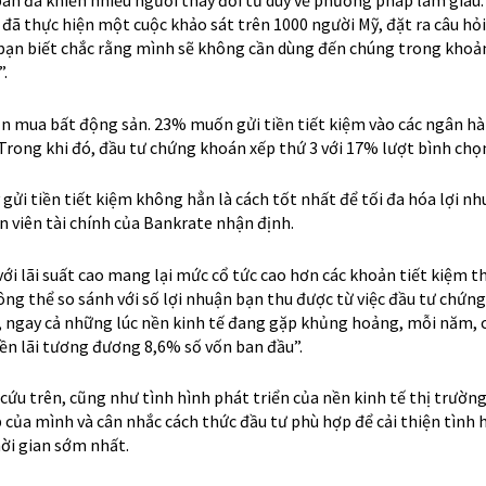
đã thực hiện một cuộc khảo sát trên 1000 người Mỹ, đặt ra câu hỏi
bạn biết chắc rằng mình sẽ không cần dùng đến chúng trong khoả
”.
 mua bất động sản. 23% muốn gửi tiền tiết kiệm vào các ngân hàn
 Trong khi đó, đầu tư chứng khoán xếp thứ 3 với 17% lượt bình chọ
gửi tiền tiết kiệm không hẳn là cách tốt nhất để tối đa hóa lợi n
n viên tài chính của Bankrate nhận định.
với lãi suất cao mang lại mức cổ tức cao hơn các khoản tiết kiệm 
g thể so sánh với số lợi nhuận bạn thu được từ việc đầu tư chứng
 ngay cả những lúc nền kinh tế đang gặp khủng hoảng, mỗi năm, 
iền lãi tương đương 8,6% số vốn ban đầu”.
ứu trên, cũng như tình hình phát triển của nền kinh tế thị trường
 của mình và cân nhắc cách thức đầu tư phù hợp để cải thiện tình h
ời gian sớm nhất.