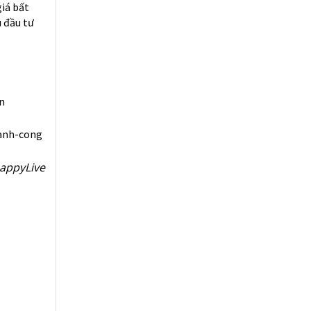
iá bất
 đầu tư
n
hanh-cong
HappyLive