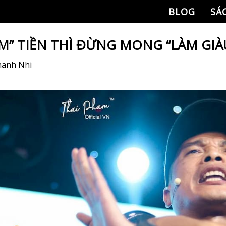
BLOG
SÁ
IỆM” TIỀN THÌ ĐỪNG MONG “LÀM GIÀ
anh Nhi