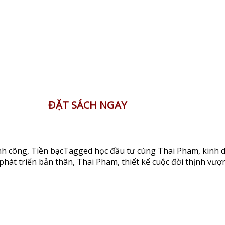
ĐẶT SÁCH NGAY
nh công
,
Tiền bạc
Tagged
học đầu tư cùng Thai Pham
,
kinh 
phát triển bản thân
,
Thai Pham
,
thiết kế cuộc đời thịnh vượ