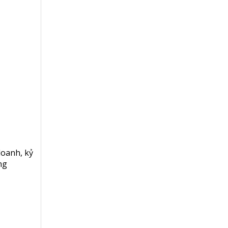
doanh
,
kỷ
ng