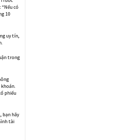
: “Nếu có
ng 10
g uy tín,
n.
huận trong
thông
 khoán.
cổ phiếu
, bạn hãy
ình tài