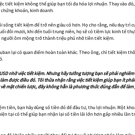
iệc tiết kiệm không thể giúp bạn tối đa hóa lợi nhuận. Thay vào đó
ư chứng khoán, kinh doanh.
i sống tiết kiệm để trở nên giàu có hơn. Họ cho rằng, nếu duy trì 
tuổi đôi mươi, khi đến tuổi trung niên, họ sẽ có tiềm lực kinh tế th
người ôm mộng trở thành triệu phú nhờ tiền tiết kiệm.
uban lại có quan điểm hoàn toàn khác. Theo ông, chỉ tiết kiệm thô
ó.
 USD nhờ việc tiết kiệm. Nhưng hãy tưởng tượng bạn sẽ phải nghiêm
làm được điều đó. Tôi thừa nhận rằng việc tiết kiệm giúp bạn ít phải
t về mặt chiến lược, đây không hẳn là phương thức đúng đắn để làm 
iệm tiền, bạn hãy dùng số tiền đó để đầu tư, thu lợi nhuận. Một kho
iện tại có thể giúp bạn nhận lại số tiền lãi lớn hơn gấp nhiều lần 
n đã khiến nhiều người thay đổi tư duy về phương pháp làm giàu.