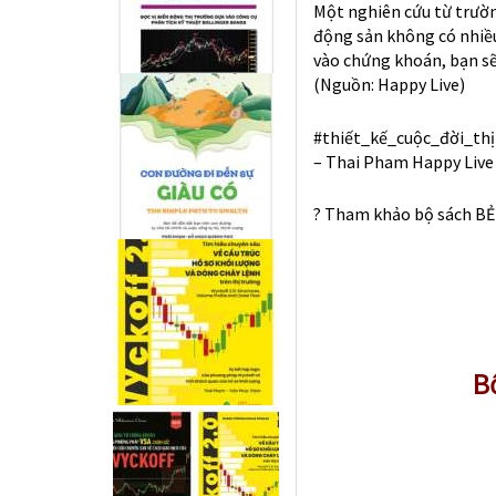
Một nghiên cứu từ trườn
động sản không có nhiề
vào chứng khoán, bạn sẽ 
(Nguồn: Happy Live)
#
thiết_kế_cuộc_đời_th
– Thai Pham Happy Live 
?
Tham khảo bộ sách B
B