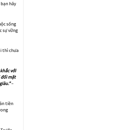
, bạn hãy
cuộc sống
ực sự vững
i thì chưa
 khắc với
 đối mặt
giàu.”
–
ản tiền
trong
 Trước