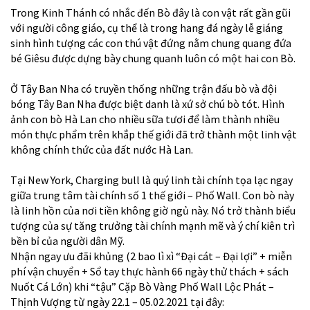
Trong Kinh Thánh có nhắc đến Bò đây là con vật rất gần gũi
với người công giáo, cụ thể là trong hang đá ngày lễ giáng
sinh hình tượng các con thú vật đứng nằm chung quang đứa
bé Giêsu được dựng bày chung quanh luôn có một hai con Bò.
Ở Tây Ban Nha có truyền thống những trận đấu bò và đội
bóng Tây Ban Nha được biệt danh là xứ sở chú bò tót. Hình
ảnh con bò Hà Lan cho nhiều sữa tươi để làm thành nhiều
món thực phẩm trên khắp thế giới đã trở thành một linh vật
không chính thức của đất nước Hà Lan.
Tại New York, Charging bull là quý linh tài chính tọa lạc ngay
giữa trung tâm tài chính số 1 thế giới – Phố Wall. Con bò này
là linh hồn của nơi tiền không giờ ngủ này. Nó trở thành biểu
tượng của sự tăng trưởng tài chính mạnh mẽ và ý chí kiên trì
bền bỉ của người dân Mỹ.
Nhận ngay ưu đãi khủng (2 bao lì xì “Đại cát – Đại lợi” + miễn
phí vận chuyển + Sổ tay thực hành 66 ngày thử thách + sách
Nuốt Cá Lớn) khi “tậu” Cặp Bò Vàng Phố Wall Lộc Phát –
Thịnh Vượng từ ngày 22.1 – 05.02.2021 tại đây: