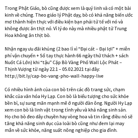
Trong Phật Giáo, bò cũng được xem là quý linh và có một bài
kinh về chúng. Theo giáo lý Phật dạy, bò có khả năng biến ước
mơ thành hiện thực với điều kiện bạn phải tử tế với nó và
không được ăn thịt nó. Vì lý do này mà nhiều phật tử Trung
Hoa không ăn thịt bò.
Nhận ngay ưu đãi khủng (2 bao lì xì “Đại cát – Đại lợi” + miễn
phí vận chuyển + Sổ tay thực hành 66 ngày thử thách + sách
Nuốt Cá Lớn) khi “tậu” Cặp Bò Vàng Phố Wall Lộc Phát –
Thịnh Vượng từ ngày 22.1 – 05.02.2021 tại đây:
http://bit.ly/cap-bo-vang-pho-wall-happy-live
Có nhiều hình ảnh của con bò trên các đồ trang sức, chạm
khắc của văn hóa Hy Lạp. Con bò là biểu tượng cho sức khỏe
bền bỉ, sự sung mãn mạnh mẽ ở người đàn ông. Người Hy Lạp
xem con bò là linh vật trong tình yêu và khả năng sinh sản.
Họ cho bò đeo dây chuyền hay vòng hoa và tin rằng điều nó sẽ
tăng khả năng sinh dục của loài bò cũng như đem lại may
mắn về sức khỏe, năng suất nông nghiệp cho gia đình.