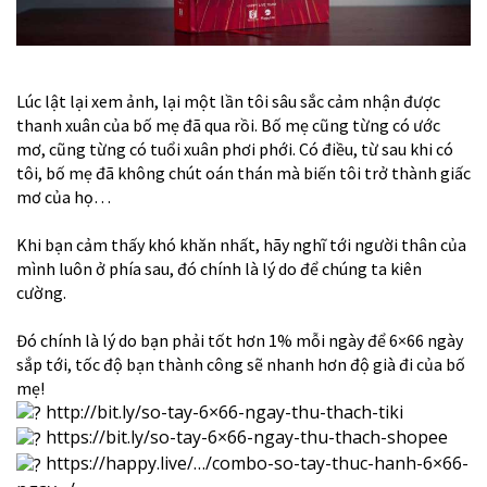
Lúc lật lại xem ảnh, lại một lần tôi sâu sắc cảm nhận được
thanh xuân của bố mẹ đã qua rồi. Bố mẹ cũng từng có ước
mơ, cũng từng có tuổi xuân phơi phới. Có điều, từ sau khi có
tôi, bố mẹ đã không chút oán thán mà biến tôi trở thành giấc
mơ của họ…
Khi bạn cảm thấy khó khăn nhất, hãy nghĩ tới người thân của
mình luôn ở phía sau, đó chính là lý do để chúng ta kiên
cường.
Đó chính là lý do bạn phải tốt hơn 1% mỗi ngày để 6×66 ngày
sắp tới, tốc độ bạn thành công sẽ nhanh hơn độ già đi của bố
mẹ!
http://bit.ly/so-tay-6×66-ngay-thu-thach-tiki
https://bit.ly/so-tay-6×66-ngay-thu-thach-shopee
https://happy.live/…/combo-so-tay-thuc-hanh-6×66-