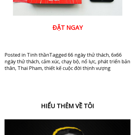
ĐẶT NGAY
Posted in
Tinh thần
Tagged
66 ngày thử thách
,
6x66
ngày thử thách
,
cảm xúc
,
chạy bộ
,
nổ lực
,
phát triển bản
thân
,
Thai Pham
,
thiết kế cuộc đời thịnh vượng
HIỂU THÊM VỀ TÔI