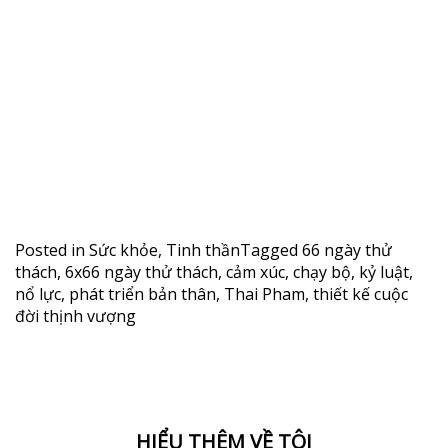
Posted in
Sức khỏe
,
Tinh thần
Tagged
66 ngày thử
thách
,
6x66 ngày thử thách
,
cảm xúc
,
chạy bộ
,
kỷ luật
,
nổ lực
,
phát triển bản thân
,
Thai Pham
,
thiết kế cuộc
đời thịnh vượng
HIỂU THÊM VỀ TÔI