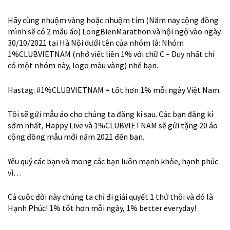
Hãy cùng nhuộm vàng hoặc nhuộm tím (Năm nay cộng đồng
mình sẽ có 2 mẫu áo) LongBienMarathon và hội ngộ vào ngày
30/10/2021 tại Hà Nội dưới tên của nhóm là: Nhóm
1%CLUBVIETNAM (nhớ viết liền 1% với chữ C – Duy nhất chỉ
có một nhóm này, logo màu vàng) nhé bạn.
Hastag: #1%CLUBVIETNAM = tốt hơn 1% mỗi ngày Việt Nam.
Tôi sẽ gửi mẫu áo cho chúng ta đăng kí sau. Các bạn đăng kí
sớm nhất, Happy Live và 1%CLUBVIETNAM sẽ gửi tặng 20 áo
cộng đồng mẫu mới năm 2021 đến bạn.
Yêu quý các bạn và mong các bạn luôn mạnh khỏe, hạnh phúc
vì…
Cả cuộc đời này chúng ta chỉ đi giải quyết 1 thứ thôi và đó là
Hạnh Phúc! 1% tốt hơn mỗi ngày, 1% better everyday!