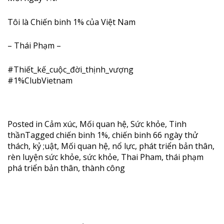
Tôi là Chiến binh 1% của Việt Nam
– Thái Phạm –
#
Thiết_kế_cuộc_đời_thịnh_vượng
#1%ClubVietnam
Posted in
Cảm xúc
,
Mối quan hệ
,
Sức khỏe
,
Tinh
thần
Tagged
chiến binh 1%
,
chiến binh 66 ngày thử
thách
,
kỷ ;uật
,
Mối quan hệ
,
nổ lực
,
phát triển bản thân
,
rèn luyện sức khỏe
,
sức khỏe
,
Thai Pham
,
thái phạm
phá triển bản thân
,
thành công