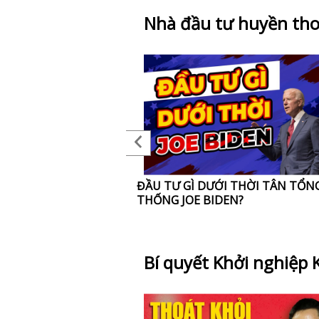
Nhà đầu tư huyền tho
 VĨ ĐẠI TRÊN THẾ
ĐẦU TƯ GÌ DƯỚI THỜI TÂN TỔN
 LÀM GÌ TRONG ĐẠI
THỐNG JOE BIDEN?
OẢNG KINH TẾ?
Bí quyết Khởi nghiệp