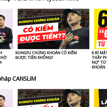
NH
KUNGFU CHỨNG KHOÁN CÓ KIẾM
6 BÍ MẬ
NHỜ
ĐƯỢC TIỀN KHÔNG?
THẦY PH
I
NỢ” TỪ
KHOÁN
pháp CANSLIM