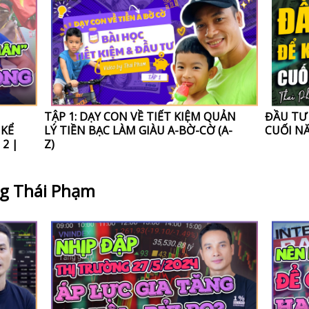
TẬP 1: DẠY CON VỀ TIẾT KIỆM QUẢN
ĐẦU TƯ 
 KỂ
LÝ TIỀN BẠC LÀM GIÀU A-BỜ-CỜ (A-
CUỐI N
2 |
Z)
ng Thái Phạm