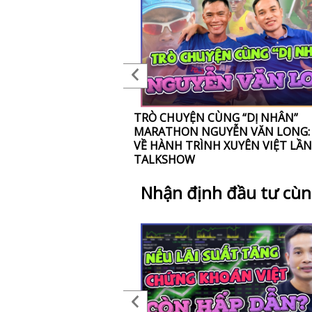
Y ĐỔI CUỘC ĐỜI BẠN
TRÒ CHUYỆN CÙNG “DỊ NHÂN”
MARATHON NGUYỄN VĂN LONG:
VỀ HÀNH TRÌNH XUYÊN VIỆT LẦN 
TALKSHOW
Nhận định đầu tư cù