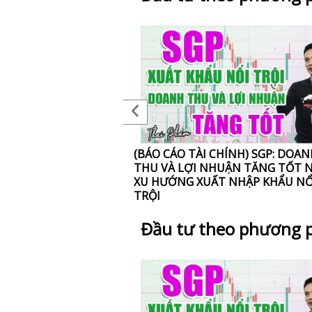
ông ty với giá cả
(BÁO CÁO TÀI CHÍNH) SGP: DOA
THU VÀ LỢI NHUẬN TĂNG TỐT 
XU HƯỚNG XUẤT NHẬP KHẨU NỔ
TRỘI
Đầu tư theo phương 