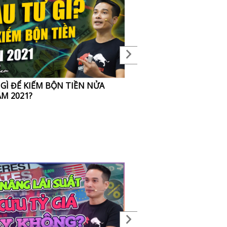
GÌ ĐỂ KIẾM BỘN TIỀN NỬA
TẠI SAO TÔI CHẠY BỘ? T
ĂM 2021?
thay đổi cuộc đời của Th