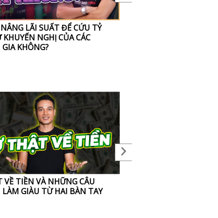
NÂNG LÃI SUẤT ĐỂ CỨU TỶ
MUA CỔ PHIẾU TĂNG TRẦ
Ư KHUYẾN NGHỊ CỦA CÁC
ĐU HAY KHÔNG?
 GIA KHÔNG?
T VỀ TIỀN VÀ NHỮNG CÂU
NGÀY VÍA THẦN TÀI MÙ
 LÀM GIÀU TỪ HAI BÀN TAY
LỊCH 2021, CÓ NÊN MUA
KHÔNG?