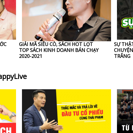
ƯỚC
GIẢI MÃ SIÊU CÒ, SÁCH HOT LỌT
SỰ THẬ
TOP SÁCH KINH DOANH BÁN CHẠY
CHUYỆN
2020-2021
TRẮNG
appyLive