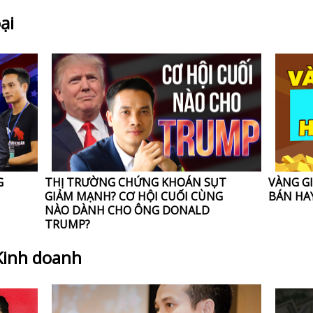
ại
G
THỊ TRƯỜNG CHỨNG KHOÁN SỤT
VÀNG GI
GIẢM MẠNH? CƠ HỘI CUỐI CÙNG
BÁN HA
NÀO DÀNH CHO ÔNG DONALD
TRUMP?
 Kinh doanh