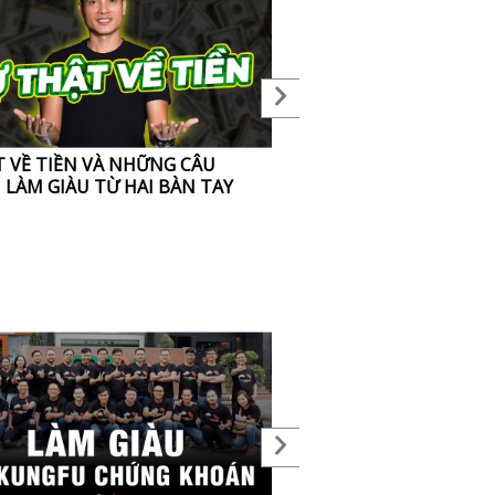
T VỀ TIỀN VÀ NHỮNG CÂU
NGÀY VÍA THẦN TÀI MÙ
 LÀM GIÀU TỪ HAI BÀN TAY
LỊCH 2021, CÓ NÊN MUA
KHÔNG?