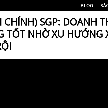
BLOG
SÁ
I CHÍNH) SGP: DOANH T
 TỐT NHỜ XU HƯỚNG 
RỘI