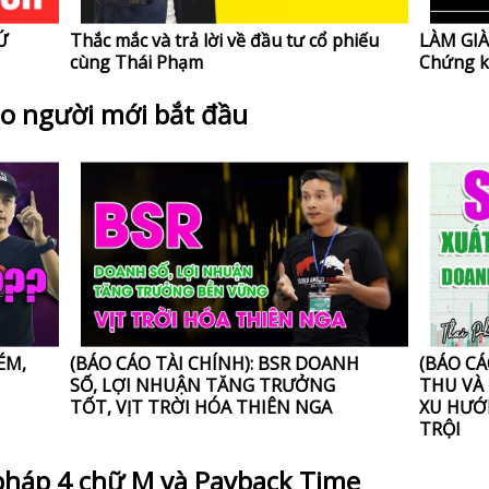
Ứ
Thắc mắc và trả lời về đầu tư cổ phiếu
LÀM GIÀ
cùng Thái Phạm
Chứng 
o người mới bắt đầu
ÉM,
(BÁO CÁO TÀI CHÍNH): BSR DOANH
(BÁO CÁ
SỐ, LỢI NHUẬN TĂNG TRƯỞNG
THU VÀ
TỐT, VỊT TRỜI HÓA THIÊN NGA
XU HƯỚ
TRỘI
háp 4 chữ M và Payback Time