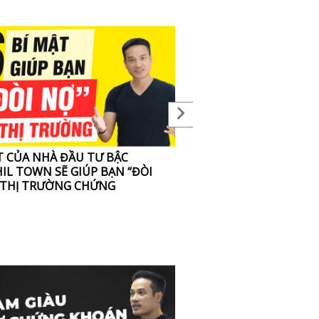
T CỦA NHÀ ĐẦU TƯ BẬC
ĐẦU TƯ 4 CHỮ M: THẮC 
IL TOWN SẼ GIÚP BẠN “ĐÒI
 THỊ TRƯỜNG CHỨNG