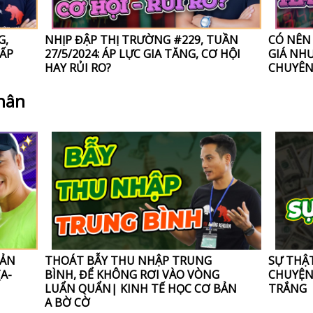
G,
NHỊP ĐẬP THỊ TRƯỜNG #229, TUẦN
CÓ NÊN 
ẤP
27/5/2024: ÁP LỰC GIA TĂNG, CƠ HỘI
GIÁ NH
HAY RỦI RO?
CHUYÊN
nhân
UẢN
THOÁT BẪY THU NHẬP TRUNG
SỰ THẬ
(A-
BÌNH, ĐỂ KHÔNG RƠI VÀO VÒNG
CHUYỆN
LUẨN QUẨN| KINH TẾ HỌC CƠ BẢN
TRẮNG
A BỜ CỜ