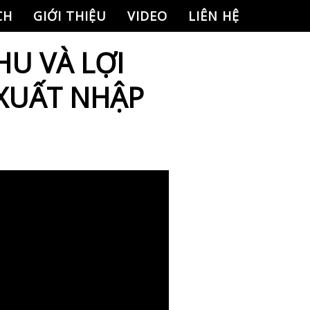
CH
GIỚI THIỆU
VIDEO
LIÊN HỆ
HU VÀ LỢI
XUẤT NHẬP