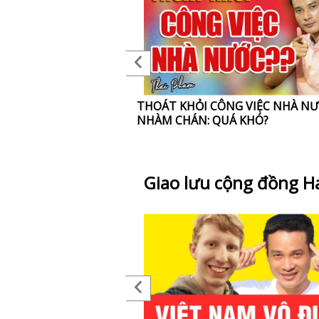
IÀU: CẢ 2, TƯ DUY
THOÁT KHỎI CÔNG VIỆC NHÀ N
HỈ 1 TRONG 2
NHÀM CHÁN: QUÁ KHÓ?
Giao lưu cộng đồng H