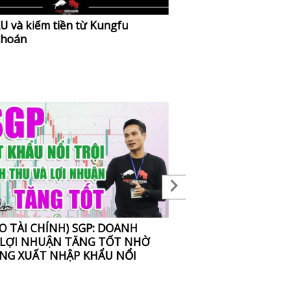
U và kiếm tiền từ Kungfu
Cảm nhận của học viên v
khoán
Kungfu Chứng Khoán T8
O TÀI CHÍNH) SGP: DOANH
BÁN KHỐNG CHỨNG KH
 LỢI NHUẬN TĂNG TỐT NHỜ
THẬN BỊ F0 XƠI TÁI
NG XUẤT NHẬP KHẨU NỔI