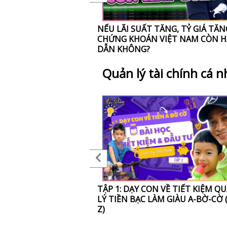
IẾM BỘN TIỀN NỬA
NẾU LÃI SUẤT TĂNG, TỶ GIÁ TĂN
?
CHỨNG KHOÁN VIỆT NAM CÒN H
DẪN KHÔNG?
Quản lý tài chính cá 
g có nghĩa là:
TẬP 1: DẠY CON VỀ TIẾT KIỆM Q
MÀ VẪN CÓ ĂN?
LÝ TIỀN BẠC LÀM GIÀU A-BỜ-CỜ 
Z)