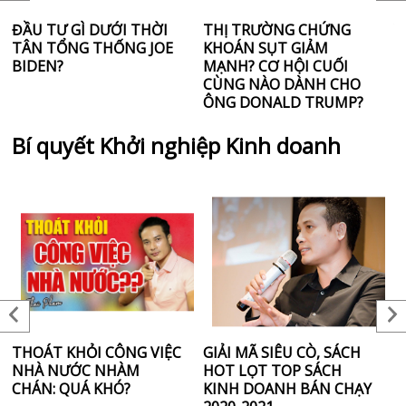
ĐẦU TƯ GÌ DƯỚI THỜI
THỊ TRƯỜNG CHỨNG
V
TÂN TỔNG THỐNG JOE
KHOÁN SỤT GIẢM
G
BIDEN?
MẠNH? CƠ HỘI CUỐI
M
CÙNG NÀO DÀNH CHO
ÔNG DONALD TRUMP?
Bí quyết Khởi nghiệp Kinh doanh
THOÁT KHỎI CÔNG VIỆC
GIẢI MÃ SIÊU CÒ, SÁCH
S
NHÀ NƯỚC NHÀM
HOT LỌT TOP SÁCH
N
CHÁN: QUÁ KHÓ?
KINH DOANH BÁN CHẠY
L