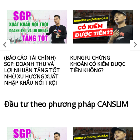
(BÁO CÁO TÀI CHÍNH)
KUNGFU CHỨNG
6
SGP: DOANH THU VÀ
KHOÁN CÓ KIẾM ĐƯỢC
T
LỢI NHUẬN TĂNG TỐT
TIỀN KHÔNG?
T
NHỜ XU HƯỚNG XUẤT
“
NHẬP KHẨU NỔI TRỘI
T
K
Đầu tư theo phương pháp CANSLIM