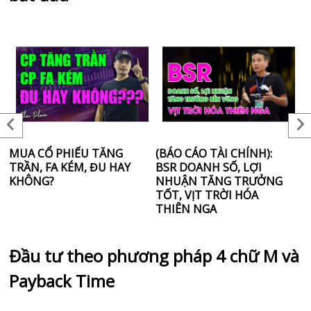
MUA CỔ PHIẾU TĂNG
(BÁO CÁO TÀI CHÍNH):
(
TRẦN, FA KÉM, ĐU HAY
BSR DOANH SỐ, LỢI
S
KHÔNG?
NHUẬN TĂNG TRƯỞNG
L
TỐT, VỊT TRỜI HÓA
N
THIÊN NGA
N
Đầu tư theo phương pháp 4 chữ M và
Payback Time