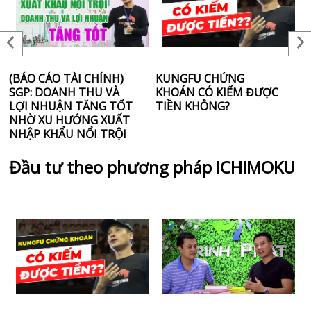
(BÁO CÁO TÀI CHÍNH)
KUNGFU CHỨNG
C
SGP: DOANH THU VÀ
KHOÁN CÓ KIẾM ĐƯỢC
đ
LỢI NHUẬN TĂNG TỐT
TIỀN KHÔNG?
t
NHỜ XU HƯỚNG XUẤT
NHẬP KHẨU NỔI TRỘI
Đầu tư theo phương pháp ICHIMOKU