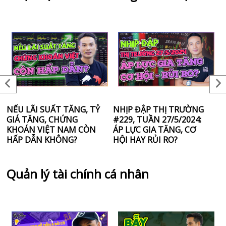
NẾU LÃI SUẤT TĂNG, TỶ
NHỊP ĐẬP THỊ TRƯỜNG
C
GIÁ TĂNG, CHỨNG
#229, TUẦN 27/5/2024:
Đ
KHOÁN VIỆT NAM CÒN
ÁP LỰC GIA TĂNG, CƠ
K
HẤP DẪN KHÔNG?
HỘI HAY RỦI RO?
C
Quản lý tài chính cá nhân