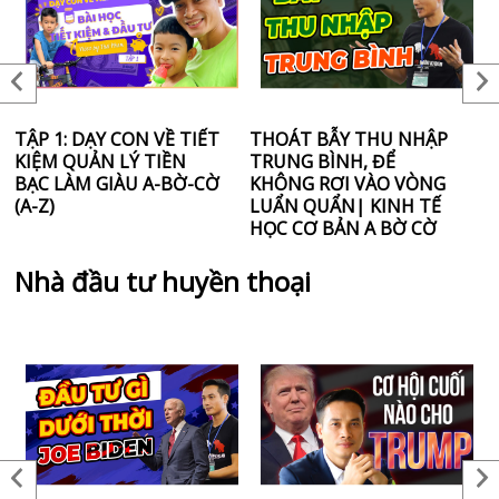
TẬP 1: DẠY CON VỀ TIẾT
THOÁT BẪY THU NHẬP
S
KIỆM QUẢN LÝ TIỀN
TRUNG BÌNH, ĐỂ
N
BẠC LÀM GIÀU A-BỜ-CỜ
KHÔNG RƠI VÀO VÒNG
L
(A-Z)
LUẨN QUẨN| KINH TẾ
T
HỌC CƠ BẢN A BỜ CỜ
Nhà đầu tư huyền thoại