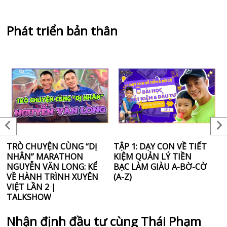
Phát triển bản thân
TRÒ CHUYỆN CÙNG “DỊ
TẬP 1: DẠY CON VỀ TIẾT
Đ
NHÂN” MARATHON
KIỆM QUẢN LÝ TIỀN
B
NGUYỄN VĂN LONG: KỂ
BẠC LÀM GIÀU A-BỜ-CỜ
N
VỀ HÀNH TRÌNH XUYÊN
(A-Z)
VIỆT LẦN 2 |
TALKSHOW
Nhận định đầu tư cùng Thái Phạm