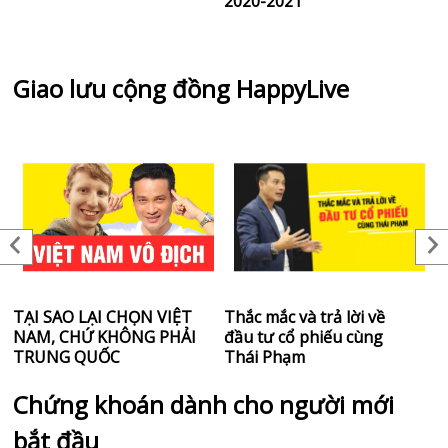
2020-2021
T
Giao lưu cộng đồng HappyLive
TẠI SAO LẠI CHỌN VIỆT
Thắc mắc và trả lời về
L
NAM, CHỨ KHÔNG PHẢI
đầu tư cổ phiếu cùng
t
TRUNG QUỐC
Thái Phạm
Chứng khoán dành cho người mới
bắt đầu