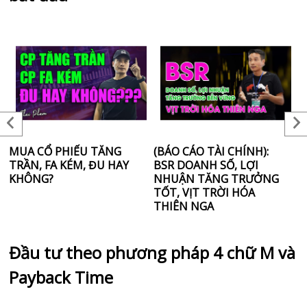
MUA CỔ PHIẾU TĂNG
(BÁO CÁO TÀI CHÍNH):
(
TRẦN, FA KÉM, ĐU HAY
BSR DOANH SỐ, LỢI
S
KHÔNG?
NHUẬN TĂNG TRƯỞNG
L
TỐT, VỊT TRỜI HÓA
N
THIÊN NGA
N
Đầu tư theo phương pháp 4 chữ M và
Payback Time