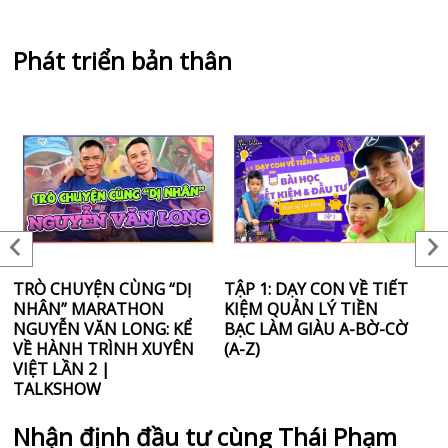
Phát triển bản thân
TRÒ CHUYỆN CÙNG “DỊ
TẬP 1: DẠY CON VỀ TIẾT
Đ
NHÂN” MARATHON
KIỆM QUẢN LÝ TIỀN
B
NGUYỄN VĂN LONG: KỂ
BẠC LÀM GIÀU A-BỜ-CỜ
N
VỀ HÀNH TRÌNH XUYÊN
(A-Z)
VIỆT LẦN 2 |
TALKSHOW
Nhận định đầu tư cùng Thái Phạm