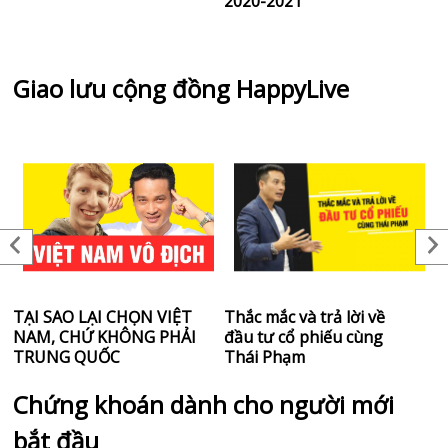
2020-2021
T
Giao lưu cộng đồng HappyLive
TẠI SAO LẠI CHỌN VIỆT
Thắc mắc và trả lời về
L
NAM, CHỨ KHÔNG PHẢI
đầu tư cổ phiếu cùng
t
TRUNG QUỐC
Thái Phạm
Chứng khoán dành cho người mới
bắt đầu