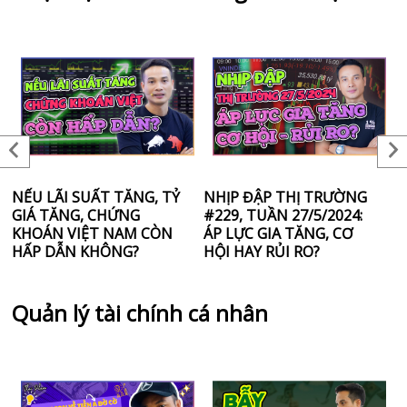
NẾU LÃI SUẤT TĂNG, TỶ
NHỊP ĐẬP THỊ TRƯỜNG
C
GIÁ TĂNG, CHỨNG
#229, TUẦN 27/5/2024:
Đ
KHOÁN VIỆT NAM CÒN
ÁP LỰC GIA TĂNG, CƠ
K
HẤP DẪN KHÔNG?
HỘI HAY RỦI RO?
C
Quản lý tài chính cá nhân