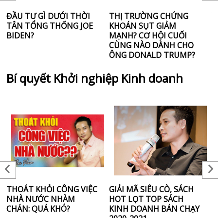
ĐẦU TƯ GÌ DƯỚI THỜI
THỊ TRƯỜNG CHỨNG
V
TÂN TỔNG THỐNG JOE
KHOÁN SỤT GIẢM
G
BIDEN?
MẠNH? CƠ HỘI CUỐI
M
CÙNG NÀO DÀNH CHO
ÔNG DONALD TRUMP?
Bí quyết Khởi nghiệp Kinh doanh
THOÁT KHỎI CÔNG VIỆC
GIẢI MÃ SIÊU CÒ, SÁCH
S
NHÀ NƯỚC NHÀM
HOT LỌT TOP SÁCH
N
CHÁN: QUÁ KHÓ?
KINH DOANH BÁN CHẠY
L