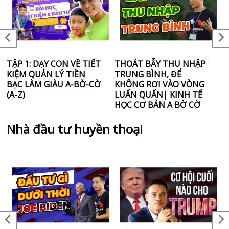
TẬP 1: DẠY CON VỀ TIẾT
THOÁT BẪY THU NHẬP
S
KIỆM QUẢN LÝ TIỀN
TRUNG BÌNH, ĐỂ
N
BẠC LÀM GIÀU A-BỜ-CỜ
KHÔNG RƠI VÀO VÒNG
L
(A-Z)
LUẨN QUẨN| KINH TẾ
T
HỌC CƠ BẢN A BỜ CỜ
Nhà đầu tư huyền thoại