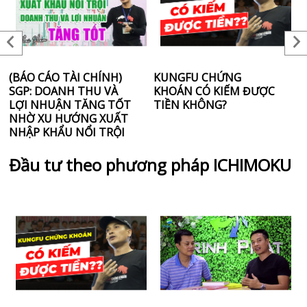
(BÁO CÁO TÀI CHÍNH)
KUNGFU CHỨNG
C
SGP: DOANH THU VÀ
KHOÁN CÓ KIẾM ĐƯỢC
đ
LỢI NHUẬN TĂNG TỐT
TIỀN KHÔNG?
t
NHỜ XU HƯỚNG XUẤT
NHẬP KHẨU NỔI TRỘI
Đầu tư theo phương pháp ICHIMOKU