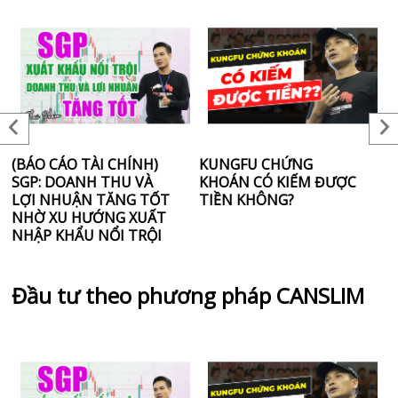
(BÁO CÁO TÀI CHÍNH)
KUNGFU CHỨNG
6
SGP: DOANH THU VÀ
KHOÁN CÓ KIẾM ĐƯỢC
T
LỢI NHUẬN TĂNG TỐT
TIỀN KHÔNG?
T
NHỜ XU HƯỚNG XUẤT
“
NHẬP KHẨU NỔI TRỘI
T
K
Đầu tư theo phương pháp CANSLIM