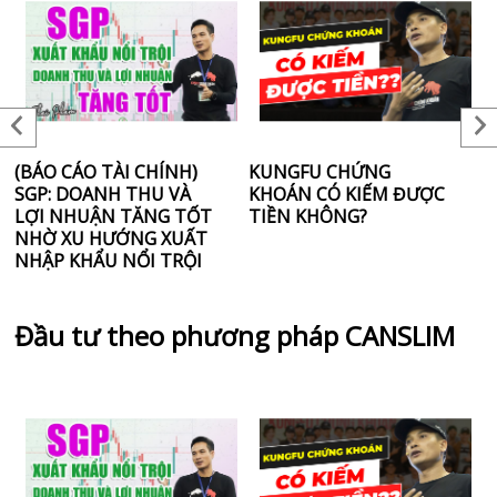
(BÁO CÁO TÀI CHÍNH)
KUNGFU CHỨNG
6
SGP: DOANH THU VÀ
KHOÁN CÓ KIẾM ĐƯỢC
T
LỢI NHUẬN TĂNG TỐT
TIỀN KHÔNG?
T
NHỜ XU HƯỚNG XUẤT
“
NHẬP KHẨU NỔI TRỘI
T
K
Đầu tư theo phương pháp CANSLIM